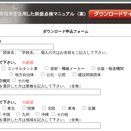
ダウンロード申込フォーム
）
「団体名」「学校名」、個人の方はお名前をご記入して下さい。
て下さい。
※必須
コンサルタント業
資材・機械メーカー
出版・報道機関
）
地方自治体
公社・公団
建設関係団体
育機関
その他
を選択した方は業種を記入して下さい。（全角）
て下さい。
※必須
東北
関東
北陸
東海
近畿
中国
九州
沖縄
その他
を選択した方は地域を記入して下さい。（全角）