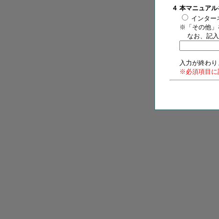
４
本マニュア
インター
※「その他」
なお、記入
入力が終わり
※必須項目に