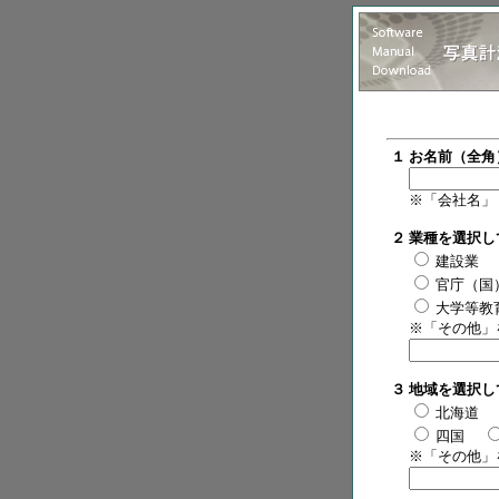
１
お名前（全角
※「会社名」
２
業種を選択し
建設業
官庁（国
大学等教
※「その他」
３
地域を選択し
北海道
四国
※「その他」